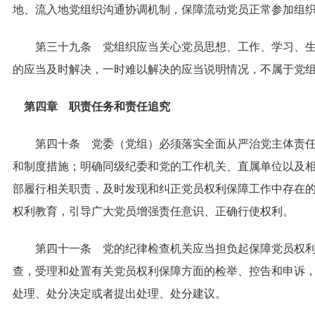
地、流入地党组织沟通协调机制，保障流动党员正常参加组
第三十九条 党组织应当关心党员思想、工作、学习、生
的应当及时解决，一时难以解决的应当说明情况，不属于党
第四章 职责任务和责任追究
第四十条 党委（党组）必须落实全面从严治党主体责任
和制度措施；明确同级纪委和党的工作机关、直属单位以及
部履行相关职责，及时发现和纠正党员权利保障工作中存在
权利教育，引导广大党员增强责任意识、正确行使权利。
第四十一条 党的纪律检查机关应当担负起保障党员权利
查，受理和处置有关党员权利保障方面的检举、控告和申诉
处理、处分决定或者提出处理、处分建议。