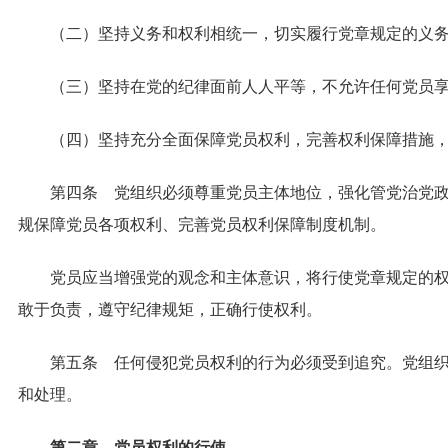
（二）坚持义务和权利相统一，切实履行党章规定的义务
（三）坚持在党的纪律面前人人平等，不允许任何党员享
（四）坚持充分全面保障党员权利，完善权利保障措施，
第四条 党组织必须尊重党员主体地位，强化管党治党政
规保障党员各项权利、完善党员权利保障制度机制。
党员应当增强党的观念和主体意识，将行使党章规定的权
敢于负责，遵守纪律规矩，正确行使权利。
第五条 任何侵犯党员权利的行为必须受到追究。党组织
和处理。
第二章 党员权利的行使