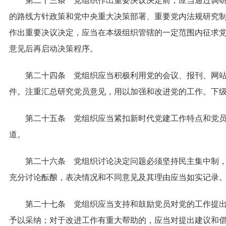
第二十三条 党组织作出重要决议决定前，应当通过调研
的路线方针政策和党中央重大决策部署、重要党内法规研究
作出重要决议决定，应当在本级组织管辖的一定范围内征求
意见后再启动决策程序。
第二十四条 党组织应当积极利用党的会议、报刊、网站
件。注重汇总研究党员意见，用以加强和改进党的工作。下
第二十五条 党组织应当紧扣新时代党建工作特点和党员
道。
第二十六条 党组织讨论决定问题必须坚持民主集中制，
充分讨论酝酿，表决情况和不同意见及其理由应当如实记录
第二十七条 党组织应当支持和鼓励党员对党的工作提出
予以采纳；对于改进工作有重大帮助的，应当对提出建议和