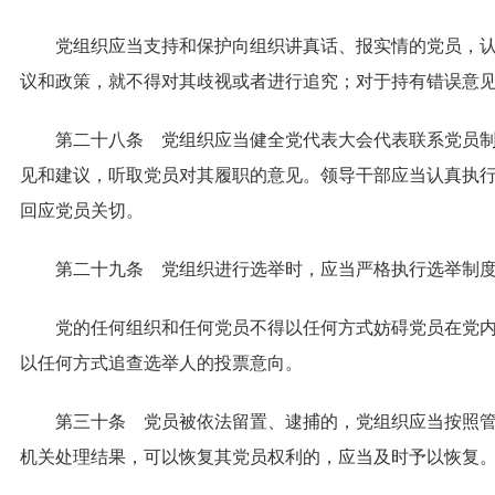
党组织应当支持和保护向组织讲真话、报实情的党员，认
议和政策，就不得对其歧视或者进行追究；对于持有错误意
第二十八条 党组织应当健全党代表大会代表联系党员制
见和建议，听取党员对其履职的意见。领导干部应当认真执
回应党员关切。
第二十九条 党组织进行选举时，应当严格执行选举制度
党的任何组织和任何党员不得以任何方式妨碍党员在党内
以任何方式追查选举人的投票意向。
第三十条 党员被依法留置、逮捕的，党组织应当按照管
机关处理结果，可以恢复其党员权利的，应当及时予以恢复