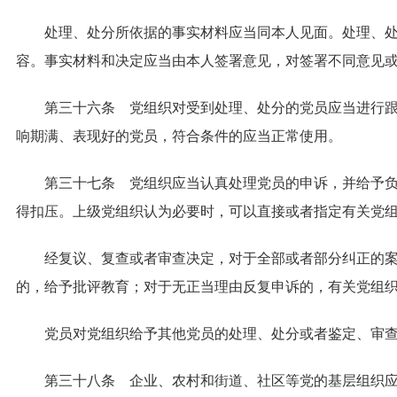
处理、处分所依据的事实材料应当同本人见面。处理、处
容。事实材料和决定应当由本人签署意见，对签署不同意见
第三十六条 党组织对受到处理、处分的党员应当进行跟
响期满、表现好的党员，符合条件的应当正常使用。
第三十七条 党组织应当认真处理党员的申诉，并给予负
得扣压。上级党组织认为必要时，可以直接或者指定有关党
经复议、复查或者审查决定，对于全部或者部分纠正的案
的，给予批评教育；对于无正当理由反复申诉的，有关党组
党员对党组织给予其他党员的处理、处分或者鉴定、审查
第三十八条 企业、农村和街道、社区等党的基层组织应