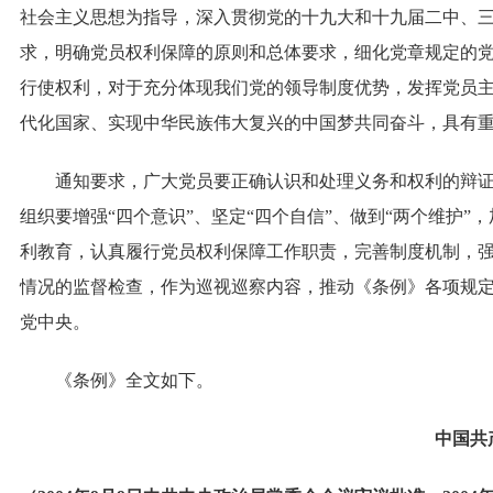
社会主义思想为指导，深入贯彻党的十九大和十九届二中、
求，明确党员权利保障的原则和总体要求，细化党章规定的
行使权利，对于充分体现我们党的领导制度优势，发挥党员
代化国家、实现中华民族伟大复兴的中国梦共同奋斗，具有
通知要求，广大党员要正确认识和处理义务和权利的辩证
组织要增强“四个意识”、坚定“四个自信”、做到“两个维护
利教育，认真履行党员权利保障工作职责，完善制度机制，
情况的监督检查，作为巡视巡察内容，推动《条例》各项规
党中央。
《条例》全文如下。
中国共