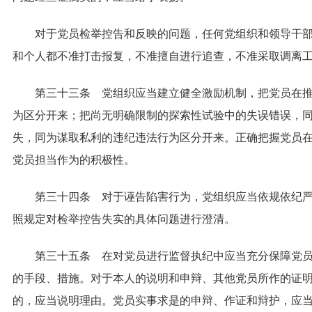
对于党员检举控告和反映的问题，任何党组织和领导干部
和个人都不准打击报复，不准擅自进行追查，不准采取调离
第三十三条 党组织应当建立健全激励机制，把党员在推
为区分开来；把尚无明确限制的探索性试验中的失误错误，
失，同为谋取私利的违纪违法行为区分开来。正确把握党员
党员担当作为的积极性。
第三十四条 对于诬告陷害行为，党组织应当依规依纪严
照规定对检举控告失实的具体问题进行澄清。
第三十五条 在对党员进行监督执纪中应当充分保障党员
的手段、措施。对于本人的说明和申辩、其他党员所作的证
的，应当说明理由。党员实事求是的申辩、作证和辩护，应