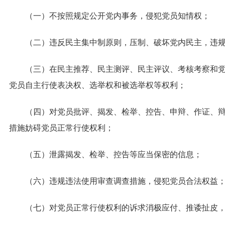
（一）不按照规定公开党内事务，侵犯党员知情权；
（二）违反民主集中制原则，压制、破坏党内民主，违规
（三）在民主推荐、民主测评、民主评议、考核考察和党
党员自主行使表决权、选举权和被选举权等权利；
（四）对党员批评、揭发、检举、控告、申辩、作证、辩
措施妨碍党员正常行使权利；
（五）泄露揭发、检举、控告等应当保密的信息；
（六）违规违法使用审查调查措施，侵犯党员合法权益
（七）对党员正常行使权利的诉求消极应付、推诿扯皮，