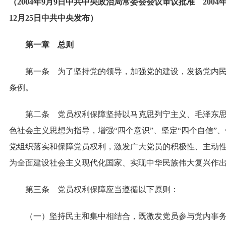
（2004年9月9日中共中央政治局常委会会议审议批准 2004年
12月25日中共中央发布）
第一章 总则
第一条 为了坚持党的领导，加强党的建设，发扬党内民
条例。
第二条 党员权利保障坚持以马克思列宁主义、毛泽东思想
色社会主义思想为指导，增强“四个意识”、坚定“四个自信”
党组织落实和保障党员权利，激发广大党员的积极性、主动
为全面建设社会主义现代化国家、实现中华民族伟大复兴作
第三条 党员权利保障应当遵循以下原则：
（一）坚持民主和集中相结合，既激发党员参与党内事务