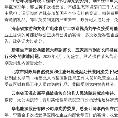
生态环境部环境工程评估中心原党委委员、副主任邹世英
年至2023年，邹世英多次接受省、市级生态环境部门工作
主承担；调研期间违规参加某国有企业安排的宴请，相关费
寄送的礼品。邹世英受到党内严重警告、政务记大过处分，
海南省旅游和文化广电体育厅二级巡视员刘平久接受可能
业主提供的可能影响公正执行公务的宴请；多次收受私营企
告、政务记大过处分。
新疆生产建设兵团第六师副师长、五家渠市副市长闫盛红
行公务的宴请问题。
2023年3月，闫盛红、尹若强在某私
别受到党内警告处分。
北京市财政局自然资源和生态环境处副处长裴阳接受下级
处副处长期间，接受北京市某区财政局工作人员和私营企业
受该区财政局工作人员赠送的礼品。裴阳受到党内警告处分
云南省玉溪市新平彝族傣族自治县人民法院超标准接待、
接待、无公函接待，冒用其他基层法院空白公函报销超标准
华电能源股份有限公司原党委委员、总会计师李西金在
年，李西金多次接受供应商在企业内部食堂安排的宴请，收