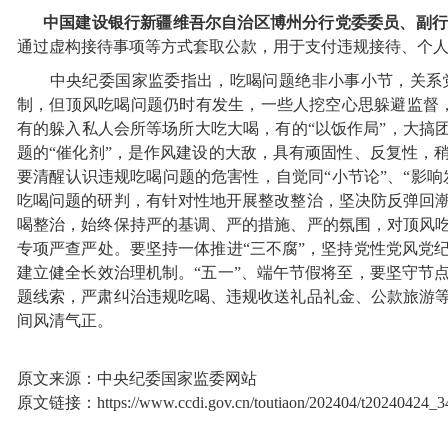
中国建设银行新疆维吾尔自治区博州分行党委委员、副
通过虚构接待事项等方式套取公款，用于支付违规接待、个
中央纪委国家监委指出，吃喝问题绝非小事小节，关系党
制，但顶风吃喝问题仍时有发生，一些人挖空心思躲避监督，有的
有的躲入私人会所等场所大吃大喝，有的“以饭作局”，大搞
题的“催化剂”，是作风建设的大敌，具有顽固性、反复性，
要清醒认识违规吃喝问题的危害性，自觉同“小节论”、“影响
吃喝问题的研判，有针对性地开展整改整治，坚决防反弹回
喝整治，始终保持严的基调、严的措施、严的氛围，对顶风
专项严查严处。要坚持一体推进“三不腐”，坚持党性党风党
建立健全长效治理机制。“五一”、端午节假将至，要坚守节
题线索，严肃纠治违规吃喝、违规收送礼品礼金、公款旅游
间风清气正。
原文来源：中央纪委国家监委网站
原文链接：https://www.ccdi.gov.cn/toutiaon/202404/t20240424_3